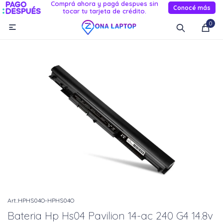
Comprá ahora y pagá despues sin
Conocé más
tocar tu tarjeta de crédito.
MI CUENTA
0

Catálogo
Novedades
Reacondicionados
Servicio
Informática
Celulares
Audio Y TV
Relojes smart
HPHS04O-HPHS04O
Bateria Hp Hs04 Pavilion 14-ac 240 G4 14.8v