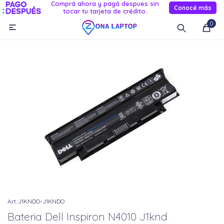
Comprá ahora y pagá despues sin
Conocé más
tocar tu tarjeta de crédito.
MI CUENTA
0

Catálogo
Novedades
Reacondicionados
Servicio
Informática
Celulares
Audio Y TV
Relojes smart
J1KNDO-J1KNDO
Bateria Dell Inspiron N4010 J1knd