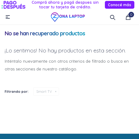
Comprá ahora y pagá despues sin
Conocé más
tocar tu tarjeta de crédito.
MI CUENTA
0

Catálogo
Novedades
Reacondicionados
Servicio
No se han recuperado productos
Informática
¡Lo sentimos! No hay productos en esta sección.
Celulares
Inténtalo nuevamente con otros criterios de filtrado o busca en
otras secciones de nuestro catálogo.
Audio Y TV
Relojes smart
Filtrando por:
Smart TV
¡Sumate a la forma más ágil de
¡Sumate a la forma más ágil de
comprar!
comprar!
Comprá en 3 cuotas sin recargo o hasta en 12
Comprá en 3 cuotas sin recargo o hasta en 12
cuotas * ¡Solo con tu cédula!
cuotas * ¡Solo con tu cédula!