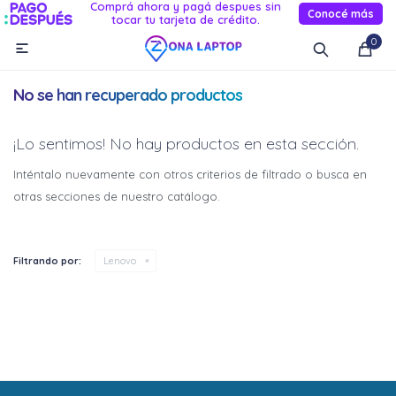
Comprá ahora y pagá despues sin
Conocé más
tocar tu tarjeta de crédito.
MI CUENTA
0

Catálogo
Novedades
Reacondicionados
Servicio
No se han recuperado productos
Informática
¡Lo sentimos! No hay productos en esta sección.
Celulares
Inténtalo nuevamente con otros criterios de filtrado o busca en
otras secciones de nuestro catálogo.
Audio Y TV
Relojes smart
Filtrando por:
Lenovo
¡Sumate a la forma más ágil de
¡Sumate a la forma más ágil de
comprar!
comprar!
Comprá en 3 cuotas sin recargo o hasta en 12
Comprá en 3 cuotas sin recargo o hasta en 12
cuotas * ¡Solo con tu cédula!
cuotas * ¡Solo con tu cédula!