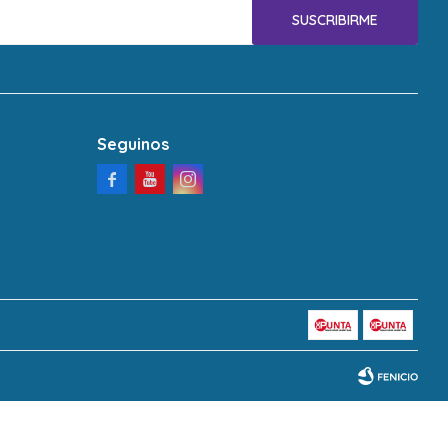
SUSCRIBIRME
Seguinos


