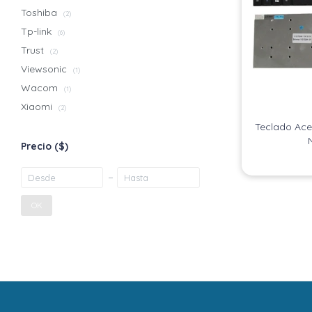
Toshiba
(2)
Tp-link
(6)
Trust
(2)
Viewsonic
(1)
Wacom
(1)
Xiaomi
(2)
Teclado Ace
Precio
($)
OK