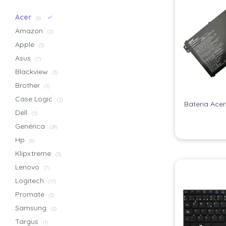
Acer
(6)
Amazon
(2)
Apple
(3)
Asus
(7)
Blackview
(3)
Brother
(1)
Case Logic
(2)
Bateria Acer
Dell
(5)
Genérica
(29)
Hp
(6)
Klipxtreme
(5)
Lenovo
(7)
Logitech
(17)
Promate
(3)
Samsung
(2)
Targus
(1)