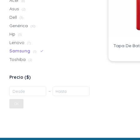
Acer
(6)
Asus
(2)
Dell
(5)
Genérica
(10)
Hp
(5)
Lenovo
(7)
Tapa De Bat
Samsung
(1)
Toshiba
(2)
Precio
($)
OK