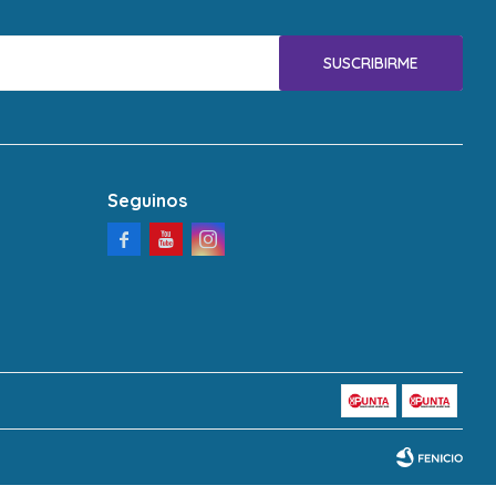
SUSCRIBIRME
Seguinos


