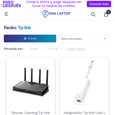
Comprá ahora y pagá despues sin
Conocé más
tocar tu tarjeta de crédito.
MI CUENTA
0

Catálogo
Novedades
Reacondicionados
Servicio
Redes Tp-link
Informática
Recomendados
Celulares
Quitar filtros
Filtrando por:
Redes
Tp-link
Audio Y TV
Relojes smart
Router Gaming Tp-link
Adaptador Tp-link Usb-c