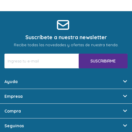
* sujeto a aprobación crediticia. El monto disponible
* sujeto a aprobación crediticia. El monto disponible
puede variar por comercio
puede variar por comercio
Día
Día
Mes
Mes
Año
Año
Continuar
Continuar
Suscríbete a nuestra newsletter
Recibe todas las novedades y ofertas de nuestra tienda.
SUSCRIBIRME
Ayuda
Empresa
Compra
Seguinos