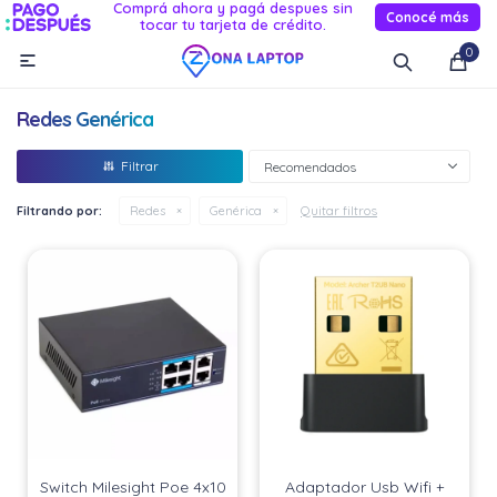
Comprá ahora y pagá despues sin
Conocé más
tocar tu tarjeta de crédito.
MI CUENTA
0

Catálogo
Novedades
Reacondicionados
Servicio
Redes Genérica
Informática
Recomendados
Celulares
Quitar filtros
Filtrando por:
Redes
Genérica
Audio Y TV
Relojes smart
Switch Milesight Poe 4x10
Adaptador Usb Wifi +