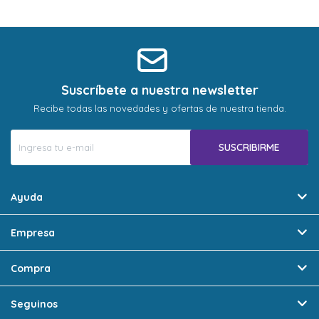
* sujeto a aprobación crediticia. El monto disponible
* sujeto a aprobación crediticia. El monto disponible
puede variar por comercio
puede variar por comercio
Día
Día
Mes
Mes
Año
Año
Continuar
Continuar
Suscríbete a nuestra newsletter
Recibe todas las novedades y ofertas de nuestra tienda.
SUSCRIBIRME
Ayuda
Empresa
Compra
Seguinos