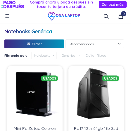
Comprá ahora y pagá despues sin
Conocé más
tocar tu tarjeta de crédito.
MI CUENTA
0

Catálogo
Novedades
Reacondicionados
Servicio
Notebooks Genérica
Informática
Recomendados
Celulares
Quitar filtros
Filtrando por:
Notebooks
Genérica
Audio Y TV
Relojes smart
Mini Pc Zotac Celeron
Pc I7 12th 64gb 1tb Ssd