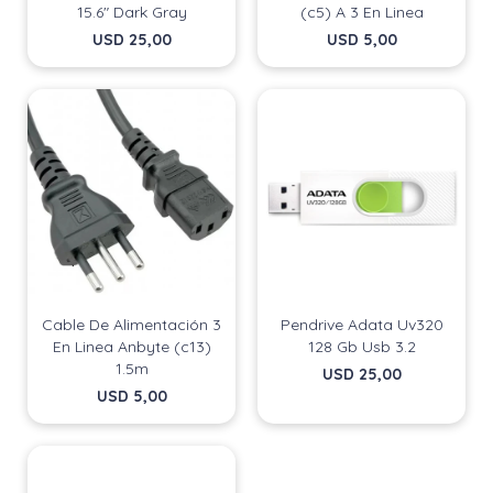
15.6" Dark Gray
(c5) A 3 En Linea
USD
25,00
USD
5,00
Cable De Alimentación 3
Pendrive Adata Uv320
En Linea Anbyte (c13)
128 Gb Usb 3.2
¡Sumate a la forma más ágil de
¡Sumate a la forma más ágil de
1.5m
USD
25,00
comprar!
comprar!
USD
5,00
Comprá en 3 cuotas sin recargo o hasta en 12
Comprá en 3 cuotas sin recargo o hasta en 12
cuotas * ¡Solo con tu cédula!
cuotas * ¡Solo con tu cédula!
* sujeto aprobación crediticia.
* sujeto aprobación crediticia.
Comprá ahora y Pagá
Comprá ahora y Pagá
Verifica si estás calificado para comprar con
Verifica si estás calificado para comprar con