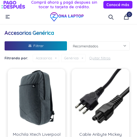
Comprá ahora y pagá despues sin
Conocé más
tocar tu tarjeta de crédito.
MI CUENTA
0

Catálogo
Novedades
Reacondicionados
Servicio
Accesorios Genérica
Informática
Recomendados
Celulares
Quitar filtros
Filtrando por:
Accesorios
Genérica
Audio Y TV
Relojes smart
Mochila Xtech Liverpool
Cable Anbyte Mickey