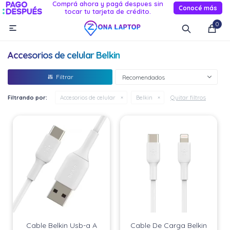
Comprá ahora y pagá despues sin
Conocé más
tocar tu tarjeta de crédito.
MI CUENTA
0

Catálogo
Novedades
Reacondicionados
Servicio
Accesorios de celular Belkin
Informática
Recomendados
Celulares
Quitar filtros
Filtrando por:
Accesorios de celular
Belkin
Audio Y TV
Relojes smart
Cable Belkin Usb-a A
Cable De Carga Belkin