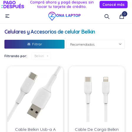
Comprá ahora y pagá despues sin
Conocé más
tocar tu tarjeta de crédito.
MI CUENTA
0

Catálogo
Novedades
Reacondicionados
Servicio
Celulares y Accesorios de celular Belkin
Informática
Recomendados
Celulares
Filtrando por:
Belkin
Audio Y TV
Relojes smart
Cable Belkin Usb-a A
Cable De Carga Belkin