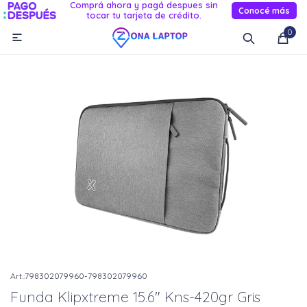
Comprá ahora y pagá despues sin
Conocé más
tocar tu tarjeta de crédito.
MI CUENTA
0

Catálogo
Novedades
Reacondicionados
Servicio
Informática
Celulares
Audio Y TV
Relojes smart
798302079960-798302079960
Funda Klipxtreme 15.6" Kns-420gr Gris