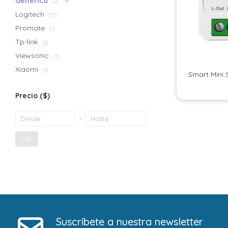
Genérica
(2)
Logitech
(17)
Promate
(1)
Tp-link
(2)
Viewsonic
(1)
Xiaomi
(1)
Smart Mini 
Precio
($)
OK
Suscríbete a nuestra newsletter