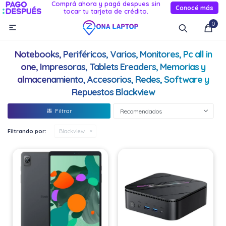
Comprá ahora y pagá despues sin
Conocé más
tocar tu tarjeta de crédito.
MI CUENTA
0

Catálogo
Novedades
Reacondicionados
Servicio
Notebooks, Periféricos, Varios, Monitores, Pc all in
Informática
one, Impresoras, Tablets Ereaders, Memorias y
almacenamiento, Accesorios, Redes, Software y
Celulares
Repuestos Blackview
Recomendados
Audio Y TV
Filtrando por:
Blackview
Relojes smart