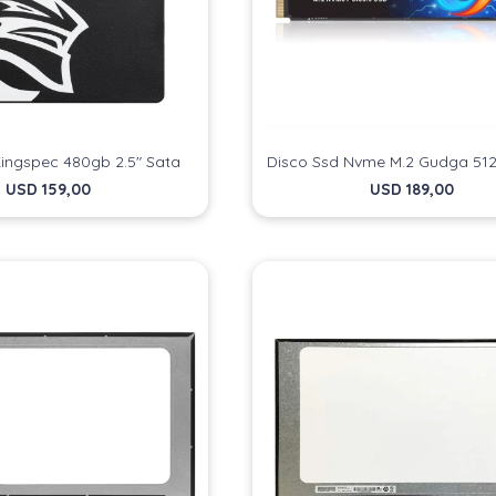
Kingspec 480gb 2.5" Sata
Disco Ssd Nvme M.2 Gudga 51
USD
159,00
USD
189,00