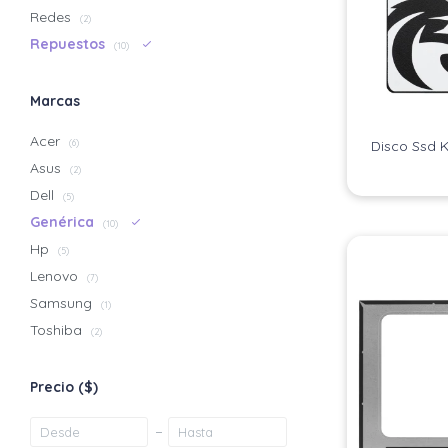
Redes
(2)
Repuestos
(10)
Marcas
Acer
(6)
Disco Ssd 
Asus
(2)
Dell
(5)
Genérica
(10)
Hp
(5)
Lenovo
(7)
Samsung
(1)
Toshiba
(2)
Precio
($)