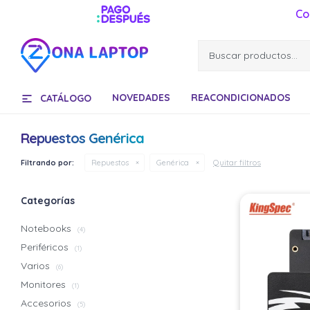
Co
NOVEDADES
REACONDICIONADOS
CATÁLOGO
Repuestos Genérica
Quitar filtros
Filtrando por:
Repuestos
Genérica
Categorías
Notebooks
(4)
Periféricos
(1)
Varios
(6)
Monitores
(1)
Accesorios
(5)