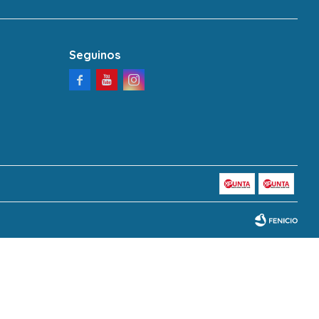
Seguinos



Fenicio