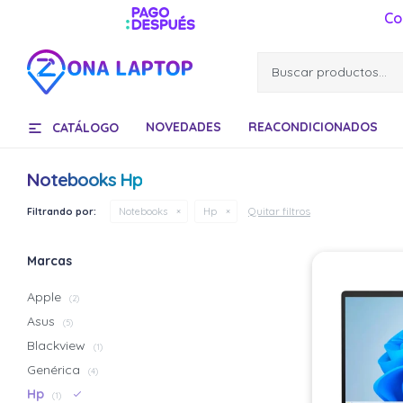
Co
NOVEDADES
REACONDICIONADOS
CATÁLOGO
Notebooks Hp
Quitar filtros
Filtrando por:
Notebooks
Hp
Marcas
Apple
(2)
Asus
(5)
Blackview
(1)
Genérica
(4)
Hp
(1)