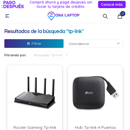
Comprá ahora y pagá despues sin
Conocé más
tocar tu tarjeta de crédito.
MI CUENTA
0

Catálogo
Novedades
Reacondicionados
Servicio
Resultados de la búsqueda "tp-link"
Informática
Coincidencia
Celulares
Filtrando por:
Búsqueda: "tp-link"
Audio Y TV
Relojes smart
Router Gaming Tp-link
Hub Tp-link 4 Puertos