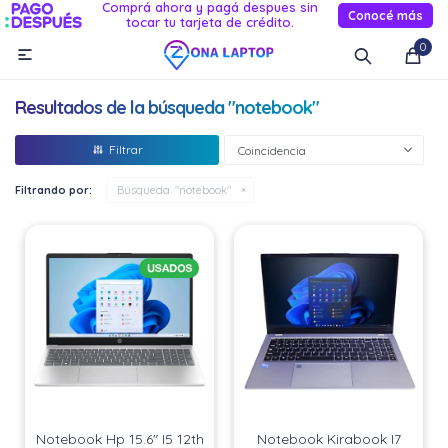
Comprá ahora y pagá despues sin
Conocé más
tocar tu tarjeta de crédito.
MI CUENTA
0

Catálogo
Novedades
Reacondicionados
Servicio
Resultados de la búsqueda "notebook"
Informática
Coincidencia
Celulares
Filtrando por:
Búsqueda: "notebook"
Audio Y TV
Relojes smart
Notebook Hp 15.6" I5 12th
Notebook Kirabook I7