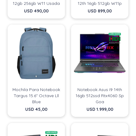
12gb 256gb W11 Usada
12th 16gb 512gb W11p
USD
490,00
USD
899,00
Mochila Para Notebook
Notebook Asus I9 14th
Targus 15.6" Octave Lll
16gb 512ssd Rtx4060 Sp
Blue
Goa
USD
45,00
USD
1.999,00