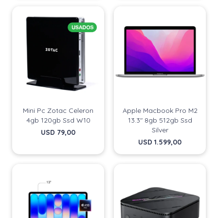
Continuar
Continuar
Mini Pc Zotac Celeron
Apple Macbook Pro M2
4gb 120gb Ssd W10
13.3" 8gb 512gb Ssd
Silver
USD
79,00
USD
1.599,00