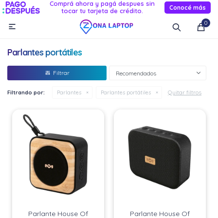
Comprá ahora y pagá despues sin
Conocé más
tocar tu tarjeta de crédito.
MI CUENTA
0

Catálogo
Novedades
Reacondicionados
Servicio
Parlantes portátiles
Informática
Recomendados
Celulares
Quitar filtros
Filtrando por:
Parlantes
Parlantes portátiles
Audio Y TV
Relojes smart
Parlante House Of
Parlante House Of