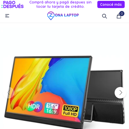
Comprá ahora y pagá despues sin
Conocé más
tocar tu tarjeta de crédito.
MI CUENTA
0

Catálogo
Novedades
Reacondicionados
Servicio
Informática
Celulares
Audio Y TV
Relojes smart