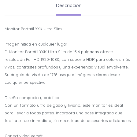
Descripción
Monitor Portátil YXK Ultra Slim
Imagen nítida en cualquier lugar
El Monitor Portátil YXK Ultra Slim de 15.6 pulgadas ofrece
resolución Full HD 1920×1080, con soporte HDR para colores más
vivos, contrastes profundos y una experiencia visual envolvente.
Su ángulo de visión de 178° asegura imágenes claras desde
cualquier perspectiva.
Diseño compacto y práctico
Con un formato ultra delgado y liviano, este monitor es ideal
para llevar a todas partes. Incorpora una base integrada que
facilita su uso inmediato, sin necesidad de accesorios adicionales.
¡Sumate a la forma más ágil de
¡Sumate a la forma más ágil de
Conectividad versátil