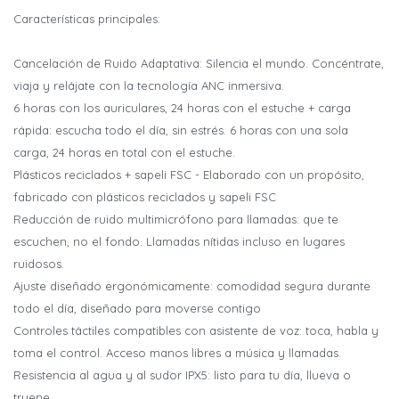
Características principales:
¡Sumate a la forma más ágil de
¡Sumate a la forma más ágil de
Cancelación de Ruido Adaptativa: Silencia el mundo. Concéntrate,
comprar!
comprar!
viaja y relájate con la tecnología ANC inmersiva.
Comprá en 3 cuotas sin recargo o hasta en 12
Comprá en 3 cuotas sin recargo o hasta en 12
cuotas * ¡Solo con tu cédula!
cuotas * ¡Solo con tu cédula!
6 horas con los auriculares, 24 horas con el estuche + carga
* sujeto aprobación crediticia.
* sujeto aprobación crediticia.
rápida: escucha todo el día, sin estrés. 6 horas con una sola
Comprá ahora y Pagá
Comprá ahora y Pagá
Verifica si estás calificado para comprar con
Verifica si estás calificado para comprar con
carga, 24 horas en total con el estuche.
Pago Después:
Pago Después:
Después, hasta en 12
Después, hasta en 12
Estás calificado para comprar usando Pago
Estás calificado para comprar usando Pago
Plásticos reciclados + sapeli FSC - Elaborado con un propósito,
Ups!
Ups!
cuotas y sin tocar tu
cuotas y sin tocar tu
Cédula de identidad
Cédula de identidad
Después.
Después.
fabricado con plásticos reciclados y sapeli FSC
Parece que no tenes oferta, lamentamos el
Parece que no tenes oferta, lamentamos el
tarjeta de crédito
tarjeta de crédito
¡Algo salió mal!
¡Algo salió mal!
Reducción de ruido multimicrófono para llamadas: que te
¡Tenés hasta
¡Tenés hasta
para comprar en las cuotas que
para comprar en las cuotas que
inconveniente, por cualquier duda
inconveniente, por cualquier duda
Por favor intenta nuevamente mas tarde.
Por favor intenta nuevamente mas tarde.
Celular
Celular
prefieras!
prefieras!
escuchen, no el fondo. Llamadas nítidas incluso en lugares
contactanos en
contactanos en
preguntas@pagodespues.com.uy
preguntas@pagodespues.com.uy
Elegí tus productos preferidos
Elegí tus productos preferidos
ruidosos.
Fecha de nacimiento
Fecha de nacimiento
Elegís Pago Después como metodo de pago
Elegís Pago Después como metodo de pago
Ajuste diseñado ergonómicamente: comodidad segura durante
todo el día, diseñado para moverse contigo
* sujeto a aprobación crediticia. El monto disponible
* sujeto a aprobación crediticia. El monto disponible
puede variar por comercio
puede variar por comercio
Controles táctiles compatibles con asistente de voz: toca, habla y
Día
Día
Mes
Mes
Año
Año
toma el control. Acceso manos libres a música y llamadas.
Continuar
Continuar
Resistencia al agua y al sudor IPX5: listo para tu día, llueva o
truene