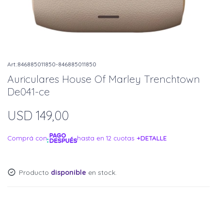
846885011850-846885011850
Auriculares House Of Marley Trenchtown
De041-ce
USD
149,00
Comprá con
hasta en 12 cuotas
+DETALLE
¡ME INTERESA!
Producto
disponible
en stock.