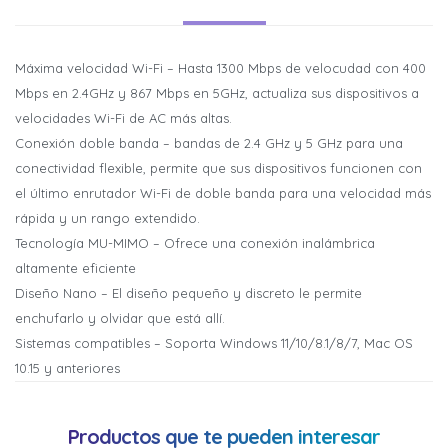
Máxima velocidad Wi-Fi – Hasta 1300 Mbps de velocudad con 400
Mbps en 2.4GHz y 867 Mbps en 5GHz, actualiza sus dispositivos a
velocidades Wi-Fi de AC más altas.
Conexión doble banda – bandas de 2.4 GHz y 5 GHz para una
conectividad flexible, permite que sus dispositivos funcionen con
el último enrutador Wi-Fi de doble banda para una velocidad más
rápida y un rango extendido.
¡Sumate a la forma más ágil de
¡Sumate a la forma más ágil de
Tecnología MU-MIMO – Ofrece una conexión inalámbrica
comprar!
comprar!
altamente eficiente
Comprá en 3 cuotas sin recargo o hasta en 12
Comprá en 3 cuotas sin recargo o hasta en 12
cuotas * ¡Solo con tu cédula!
cuotas * ¡Solo con tu cédula!
Diseño Nano – El diseño pequeño y discreto le permite
* sujeto aprobación crediticia.
* sujeto aprobación crediticia.
enchufarlo y olvidar que está allí.
Comprá ahora y Pagá
Comprá ahora y Pagá
Verifica si estás calificado para comprar con
Verifica si estás calificado para comprar con
Sistemas compatibles – Soporta Windows 11/10/8.1/8/7, Mac OS
Pago Después:
Pago Después:
Después, hasta en 12
Después, hasta en 12
Estás calificado para comprar usando Pago
Estás calificado para comprar usando Pago
10.15 y anteriores
Ups!
Ups!
cuotas y sin tocar tu
cuotas y sin tocar tu
Cédula de identidad
Cédula de identidad
Después.
Después.
Parece que no tenes oferta, lamentamos el
Parece que no tenes oferta, lamentamos el
tarjeta de crédito
tarjeta de crédito
¡Algo salió mal!
¡Algo salió mal!
¡Tenés hasta
¡Tenés hasta
para comprar en las cuotas que
para comprar en las cuotas que
inconveniente, por cualquier duda
inconveniente, por cualquier duda
Productos que te pueden interesar
Por favor intenta nuevamente mas tarde.
Por favor intenta nuevamente mas tarde.
Celular
Celular
prefieras!
prefieras!
contactanos en
contactanos en