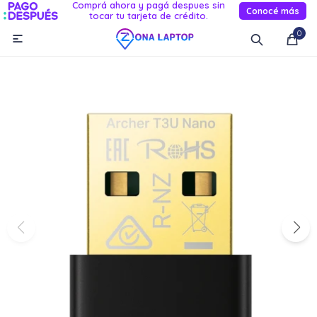
Comprá ahora y pagá despues sin
Conocé más
tocar tu tarjeta de crédito.
MI CUENTA
0

Catálogo
Novedades
Reacondicionados
Servicio
Informática
Celulares
Audio Y TV
Relojes smart