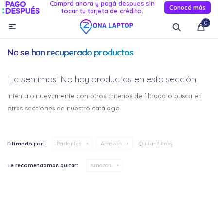
Comprá ahora y pagá despues sin
Conocé más
tocar tu tarjeta de crédito.
MI CUENTA
0

Catálogo
Novedades
Reacondicionados
Servicio
No se han recuperado productos
Informática
¡Lo sentimos! No hay productos en esta sección.
Celulares
Inténtalo nuevamente con otros criterios de filtrado o busca en
otras secciones de nuestro catálogo.
Audio Y TV
Relojes smart
Quitar filtros
Filtrando por:
Parlantes
Amazon
Te recomendamos quitar:
Amazon
¡Sumate a la forma más ágil de
¡Sumate a la forma más ágil de
comprar!
comprar!
Comprá en 3 cuotas sin recargo o hasta en 12
Comprá en 3 cuotas sin recargo o hasta en 12
cuotas * ¡Solo con tu cédula!
cuotas * ¡Solo con tu cédula!