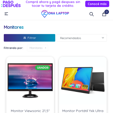
Comprá ahora y pagá despues sin
Conocé más
tocar tu tarjeta de crédito.
MI CUENTA
0

Catálogo
Novedades
Reacondicionados
Servicio
Monitores
Informática
Recomendados
Celulares
Filtrando por:
Monitores
Audio Y TV
Relojes smart
Monitor Viewsonic 21,5"
Monitor Portátil Yxk Ultra