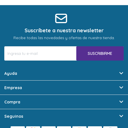
* sujeto a aprobación crediticia. El monto disponible
* sujeto a aprobación crediticia. El monto disponible
puede variar por comercio
puede variar por comercio
Día
Día
Mes
Mes
Año
Año
Continuar
Continuar
Suscríbete a nuestra newsletter
Recibe todas las novedades y ofertas de nuestra tienda.
SUSCRIBIRME
Ayuda
Empresa
Compra
Seguinos