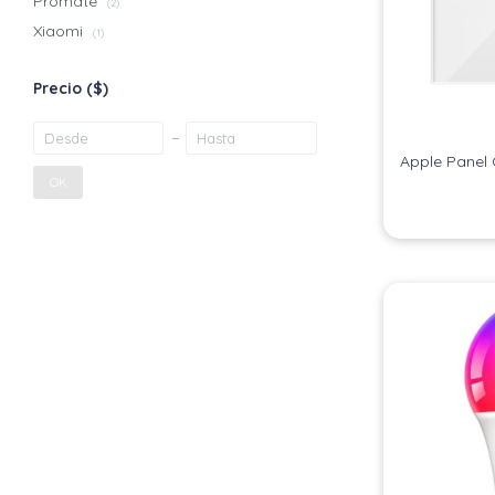
Promate
(2)
Xiaomi
(1)
Precio
($)
Apple Panel 
OK