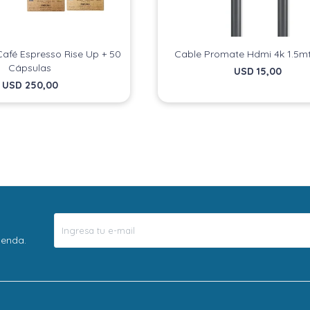
afé Espresso Rise Up + 50
Cable Promate Hdmi 4k 1.5m
Cápsulas
USD
15,00
USD
250,00
ienda.