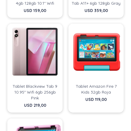
4gb 128gb 10.1" Wifi
Tab A11+ 6gb 128gb Gray
USD
159,00
USD
359,00
Tablet Blackview Tab 9
Tablet Amazon Fire 7
10.95" Wifi 6gb 256gb
Kids 32gb Roja
¡Sumate a la forma más ágil de
¡Sumate a la forma más ágil de
Pink
USD
119,00
comprar!
comprar!
USD
219,00
Comprá en 3 cuotas sin recargo o hasta en 12
Comprá en 3 cuotas sin recargo o hasta en 12
cuotas * ¡Solo con tu cédula!
cuotas * ¡Solo con tu cédula!
* sujeto aprobación crediticia.
* sujeto aprobación crediticia.
Comprá ahora y Pagá
Comprá ahora y Pagá
Verifica si estás calificado para comprar con
Verifica si estás calificado para comprar con