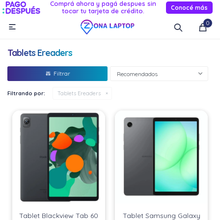
Comprá ahora y pagá despues sin
Conocé más
tocar tu tarjeta de crédito.
MI CUENTA
0

Catálogo
Novedades
Reacondicionados
Servicio
Tablets Ereaders
Informática
Recomendados
Celulares
Filtrando por:
Tablets Ereaders
Audio Y TV
Relojes smart
Tablet Blackview Tab 60
Tablet Samsung Galaxy