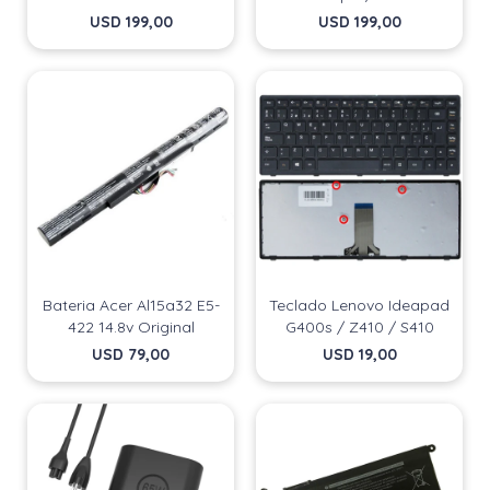
USD
199,00
USD
199,00
Bateria Acer Al15a32 E5-
Teclado Lenovo Ideapad
422 14.8v Original
G400s / Z410 / S410
USD
79,00
USD
19,00