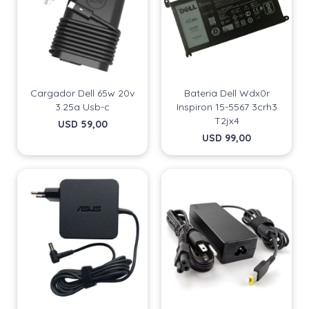
Cargador Dell 65w 20v
Bateria Dell Wdx0r
3.25a Usb-c
Inspiron 15-5567 3crh3
T2jx4
USD
59,00
USD
99,00