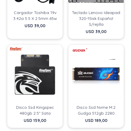
Cargador Toshiba 19v
Teclado Lenovo Ideapad
3.42a 5.5 X 2.5mm 65w
320-15isk Español
S/rejilla
USD
39,00
USD
39,00
Disco Ssd Kingspec
Disco Ssd Nvme M.2
480gb 2.5" Sata
Gudga 512gb 2280
USD
159,00
USD
189,00