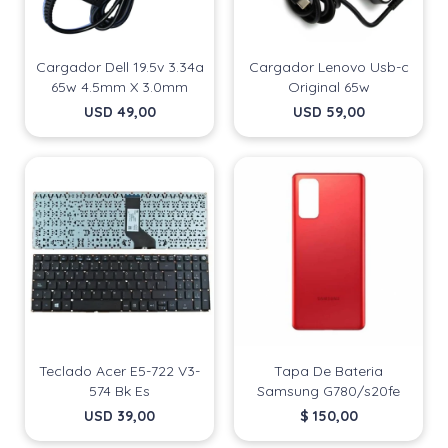
Cargador Dell 19.5v 3.34a
Cargador Lenovo Usb-c
65w 4.5mm X 3.0mm
Original 65w
USD
49,00
USD
59,00
Teclado Acer E5-722 V3-
Tapa De Bateria
574 Bk Es
Samsung G780/s20fe
USD
39,00
$
150,00