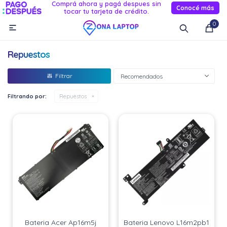
Comprá ahora y pagá despues sin
Conocé más
tocar tu tarjeta de crédito.
MI CUENTA
0

Catálogo
Novedades
Reacondicionados
Servicio
Repuestos
Informática
Recomendados
Celulares
Filtrando por:
Repuestos
Audio Y TV
Relojes smart
Bateria Acer Ap16m5j
Bateria Lenovo L16m2pb1