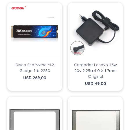
Disco Ssd Nvme M.2
Cargador Lenovo 45w
Gudga 1tb 2280
20v 2.25a 4.0 X 1.7mm
Original
USD
269,00
USD
49,00