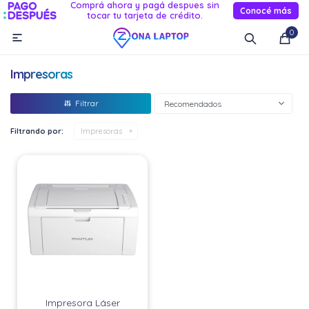
Comprá ahora y pagá despues sin
Conocé más
tocar tu tarjeta de crédito.
MI CUENTA
0

Catálogo
Novedades
Reacondicionados
Servicio
Impresoras
Informática
Recomendados
Celulares
Filtrando por:
Impresoras
Audio Y TV
Relojes smart
Impresora Láser