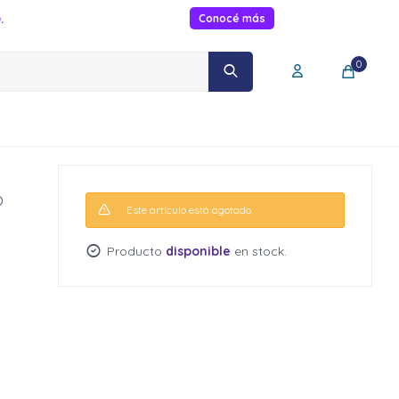
.
Conocé más
0
b
Este artículo está agotado.
Producto
disponible
en stock.