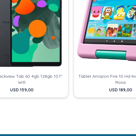
Comprá ahora y Pagá
Comprá ahora y Pagá
Verifica si estás calificado para comprar con
Verifica si estás calificado para comprar con
Pago Después:
Pago Después:
Después, hasta en 12
Después, hasta en 12
Estás calificado para comprar usando Pago
Estás calificado para comprar usando Pago
Ups!
Ups!
cuotas y sin tocar tu
cuotas y sin tocar tu
Cédula de identidad
Cédula de identidad
Después.
Después.
Parece que no tenes oferta, lamentamos el
Parece que no tenes oferta, lamentamos el
tarjeta de crédito
tarjeta de crédito
¡Algo salió mal!
¡Algo salió mal!
¡Tenés hasta
¡Tenés hasta
para comprar en las cuotas que
para comprar en las cuotas que
inconveniente, por cualquier duda
inconveniente, por cualquier duda
Por favor intenta nuevamente mas tarde.
Por favor intenta nuevamente mas tarde.
Celular
Celular
prefieras!
prefieras!
contactanos en
contactanos en
preguntas@pagodespues.com.uy
preguntas@pagodespues.com.uy
Elegí tus productos preferidos
Elegí tus productos preferidos
Fecha de nacimiento
Fecha de nacimiento
Elegís Pago Después como metodo de pago
Elegís Pago Después como metodo de pago
* sujeto a aprobación crediticia. El monto disponible
* sujeto a aprobación crediticia. El monto disponible
puede variar por comercio
puede variar por comercio
Día
Día
Mes
Mes
Año
Año
ackview Tab 60 4gb 128gb 10.1"
Tablet Amazon Fire 10 Hd K
Continuar
Continuar
Wifi
Rosa
USD
159,00
USD
189,00