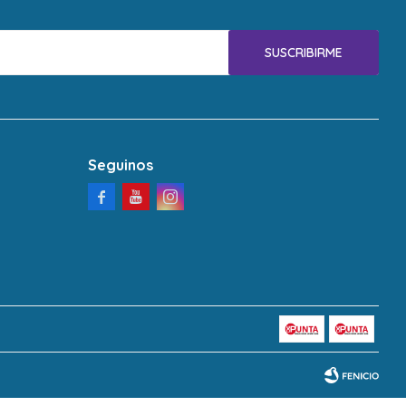
SUSCRIBIRME
Seguinos


